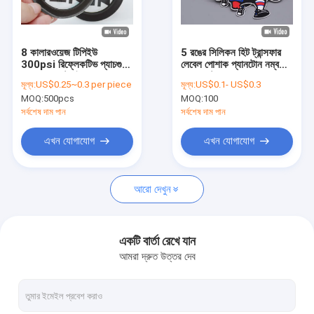
আমাদের সম্বন্ধে
কারখানা পরিদর্শন
8 কালারওয়েজ টিপিইউ
5 রঙের সিলিকন হিট ট্রান্সফার
300psi রিফ্লেকটিভ প্যাচগুলি
লেবেল পোশাক প্যানটোন নম্বরের
গুণমান নিয়ন্ত্রণ
ভেলক্রো কাস্টমাইজড
জন্য কাস্টম
মূল্য:
US$0.25~0.3 per piece
মূল্য:
US$0.1- US$0.3
MOQ:
500pcs
MOQ:
100
আমাদের সাথে যোগাযোগ
সর্বশেষ দাম পান
সর্বশেষ দাম পান
খবর
এখন যোগাযোগ
এখন যোগাযোগ
মামলা
আরো দেখুন
স্ক্রিন মুদ্রিত প্যাচগুলি
একটি বার্তা রেখে যান
আমরা দ্রুত উত্তর দেব
এমবসড প্যাচগুলি
তাপ স্থানান্তর পোশাক লেবেল