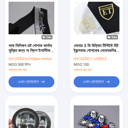
সাদা সিলিকন ডট পোশাক কাস্টম
সোনার 3 ডি উত্থিত টিপিইউ হিট
মুদ্রিত জন্য অ স্লিপ ইলাস্টিক
ট্রান্সফার পোশাকের লেবেলগুলির
ব্যান্ড
জন্য স্কি স্যুট, কাজের কাপড়ের
মূল্য:
US$0.6-0.65per meter
মূল্য:
US$0.1- US$0.3
জন্য
MOQ:
500 মিটার
MOQ:
100
সর্বশেষ দাম পান
সর্বশেষ দাম পান
এখন যোগাযোগ
এখন যোগাযোগ
বাড়ি
পণ্য
ভিডিও