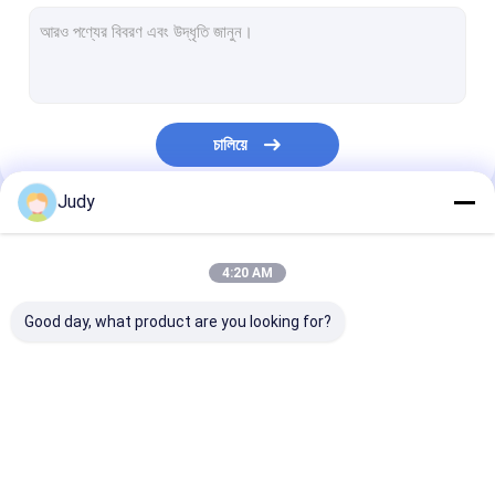
ইলাস্টিক ড্রাস্ট্রিং কর্ড
3 এম প্রতিফলিত লেবেল
টিপিইউ পোশাক লেবেল
চালিয়ে
কাস্টম পোশাক প্যাচ
Judy
গার্মেন্টস প্যাচ
আমাদের বিভাগসমূহ
সিলিকন রাবার লেবেল
4:20 AM
প্লাস্টিকের জিপার টানা
Good day, what product are you looking for?
চামড়া জিন প্যাচগুলি
কাস্টম পোশাক ঝুলন্ত ট্যাগ
স্ক্রিন মুদ্রিত প্যাচগুলি
এমবসড প্যাচগুলি
তাপ স্থানান্তর পোশা
অ্যান্টি স্লিপ ইলাস্টিক ব্যান্ড