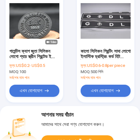
গার্মেন্টস ক্যাপ জুতা সিলিকন
কালো সিলিকন প্রিন্টিং সাদা লোগো
লোগো প্যাচ স্ক্রীন প্রিন্টেড ইকো
ইলাস্টিক ড্রস্ট্রিং কর্ড হিট
ফ্রেন্ডলি
ট্রান্সফার লেবেল
মূল্য:
US$0.2- US$0.5
মূল্য:
US$0.6-0.8per piece
MOQ:
100
MOQ:
500 পিসি
সর্বশেষ দাম পান
সর্বশেষ দাম পান
এখন যোগাযোগ
এখন যোগাযোগ
আপনার সময় বাঁচান
আমাদের সাথে সেরা পণ্য যোগাযোগ করুন।