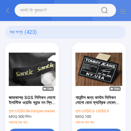
সব পণ্য
(423)
জামাকাপড় SGS সিলিকন লোগো
গার্মেন্টস জন্য কাস্টম সিলিকন
ইলাস্টিক ওয়েবিং ব্যান্ড নন স্লিপ
লোগো বোনা ফ্যাব্রিক লেবেল
3D উত্থাপিত
মুদ্রণ
মূল্য:
US$0.56-0.61per meter
মূল্য:
US$0.2- US$0.5
MOQ:
500 মিটার
MOQ:
100
সর্বশেষ দাম পান
সর্বশেষ দাম পান