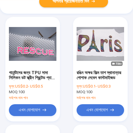
আপনার প্রয়োজনীয়তা দিন
গার্মেন্টসের জন্য TPU সাদা
রঙিন অক্ষর ফিল্ম তাপ স্থানান্তর
সিলিকন ডট স্ক্রীন প্রিন্টেড প্যাচ
পোশাক লেবেল কাস্টমাইজড
কাস্টম লোগো পরিষ্কার করুন
মূল্য:
US$0.2- US$0.5
মূল্য:
US$0.1- US$0.3
MOQ:
100
MOQ:
100
সর্বশেষ দাম পান
সর্বশেষ দাম পান
এখন যোগাযোগ
এখন যোগাযোগ