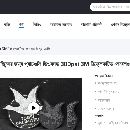
বাড়ি
পণ্য
ভিডিও
আমাদের সম্বন্ধে
কারখানা পরিদর্শন
গুণমান নিয়ন্ত্রণ
i 3M রিফ্লেকটিভ লেবেলগুলি প্যাচগুলি
জিন্সের জন্য প্যাচগুলি ডিওবসড 300psi 3M রিফ্লেকটিভ লেবেলগুল
পণ্যের বিবরণ:
উৎপত্তি স্থল:
পরিচিতিমুলক নাম:
সাক্ষ্যদান:
মডেল নম্বার:
প্রদান:
ন্যূনতম চাহিদার পরিমাণ: