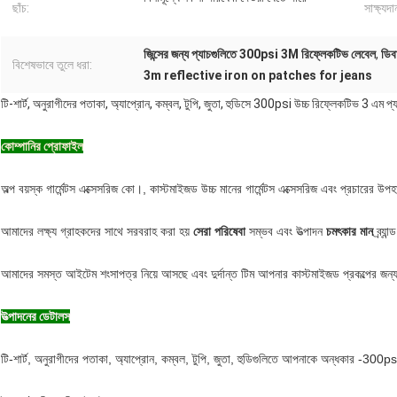
ছাঁচ:
সাক্ষ্যদা
জিন্সের জন্য প্যাচগুলিতে 300psi 3M রিফ্লেকটিভ লেবেল
,
ডিব
বিশেষভাবে তুলে ধরা:
3m reflective iron on patches for jeans
টি-শার্ট, অনুরাগীদের পতাকা, অ্যাপ্রোন, কম্বল, টুপি, জুতা, হুডিসে 300psi উচ্চ রিফ্লেকটিভ 3 এম প্যা
কোম্পানির প্রোফাইল
অল্প বয়স্ক গার্মেন্টস এক্সেসরিজ কো।, কাস্টমাইজড উচ্চ মানের গার্মেন্টস এক্সেসরিজ এবং প্রচারের
আমাদের লক্ষ্য গ্রাহকদের সাথে সরবরাহ করা হয়
সেরা পরিষেবা
সম্ভব এবং উত্পাদন
চমৎকার মান
ব্র্
আমাদের সমস্ত আইটেম শংসাপত্র নিয়ে আসছে এবং দুর্দান্ত টিম আপনার কাস্টমাইজড প্রকল্পের জন
উত্পাদনের ডেটালস
টি-শার্ট, অনুরাগীদের পতাকা, অ্যাপ্রোন, কম্বল, টুপি, জুতা, হুডিগুলিতে আপনাকে অন্ধকার -300psi