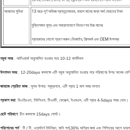
আমাদের সুবিধা
13 বছর পূর্ণ অভিজ্ঞ প্রস্তুতকারক, খারাপ মানের জন্য অর্থ ফেরতের টাকা
যুক্তিসঙ্গত মূল্য এবং সময়োপযোগে বিতরণ সহ উচ্চ মানের
গ্রাহকদের লোগো গ্রহণ করুন।ডিজাইন, শিল্পকর্ম এবং OEM উপলব্ধ
নমুনা সময়
: আর্টওয়ার্ক অনুমোদিত হওয়ার পরে 10-12 কার্যদিবস
উৎপাদন সময়
: 12-20days কমপক্ষে এটি নমুনা অনুমোদিত হওয়ার পরে পরিমাণের উপর অনেক বেশি
জাহাজে প্রেরিত কাজ
: সুলভ উপায়: সমুদ্রপথে, এটি প্রায় 1 মাস সময় লাগবে
প্রকাশ করা
: ডিএইচএল, ইউপিএস, টিএনটি, ফেডেক্স, ইএমএস, এটি প্রায় 4-5days সময় নেবে।
ছোট পরিমাণে
: চীন কমপক্ষে 15days পোস্ট।
পরিশোধের শর্ত
: টি / টি, ওয়েস্টার্ন ইউনিয়ন, মানি গার্ম
,
30% অগ্রিম জমা এবং শিপিংয়ের আগে ভারস