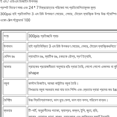
ই এম / ওডিএম ডিজাইন উপলব্ধ
প্রম্পট বিতরণ সময় এবং 24 * 7 বিক্রয়োত্তর পরিষেবা সহ প্রতিযোগিতামূলক মূল্য
300psi হাই প্রতিফলিত 3 এম রিউ উপকরণ সোয়েড, লেদার, টোয়েল ফ্যাব্রিক উপর উচ্চ স্ট্যাম্পি
ওকো-টেক্স স্ট্যান্ডার্ড 100
পণ্য
300pis প্রতিচ্ছবি প্যাচ
উপাদান
হাই প্রতিবিম্বিত 3 এম রিউ উপকরণ সোয়েড, লেদার, টোয়েল ফ্যাব্রিকগুলিতে উচ
বেসিস রঙ
প্যানটোন রঙ, ম্যাটিক রঙ, চকচকে রৌপ্য, স্বর্ণ ইত্যাদি,
আকার
গ্রাহকের প্রয়োজনীয়তা অনুসারে ছাঁচ দ্বারা তৈরি, লোগো লোগো এমবসড বা 
shape
নমুনা
কাস্টম ডিজাইন, আমরা কাউন্টার নমুনা তৈরি।
নিখরচায় নমুনা সরবরাহ করা যায় তবে শিপিং এবং ক্রেতার দ্বারা প্রদেয় কর 
বৈশিষ্ট্য
উচ্চ স্থিতিস্থাপকতা, ভাল ধুয়ে ফেলা, ভাল হাত ফলন, পরিবেশ বান্ধব।
ব্যবহার
টি-শার্ট, অনুরাগীদের পতাকা, অ্যাপ্রন, কম্বল, টুপি, জুতা, হুডি,
ব্যানার, তোয়ালে, ছাতা, কাপড়, হ্যান্ডব্যাগ এবং ব্যক্তিত্ব স্কার্ট ইত্যাদি