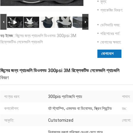
মূল্য:
প্যাকেজিং বিবরণ:
ডেলিভারি সময়:
পরিশোধের শর্ত:
বড় ইমেজ :
জিন্সের জন্য প্যাচগুলি ডিওবসড 300psi 3M
রিফ্লেকটিভ লেবেলগুলি প্যাচগুলি
যোগানের ক্ষমতা:
যোগাযোগ
জিন্সের জন্য প্যাচগুলি ডিওবসড 300psi 3M রিফ্লেকটিভ লেবেলগুলি প্যাচগুলি
বিবরণ
পণ্যের ধরন:
300pis প্রতিচ্ছবি প্যাচ
পাদান:
কলাকৌশল:
হট স্ট্যাম্পিং, এমবসড বা ডিবোসড, স্ক্রিন প্রিন্টেড
রঙ:
আকৃতি:
Cutstomized
লোগো:
বিনামূল্যে নকশা পরিষেবা দেওয়া যেতে পারে