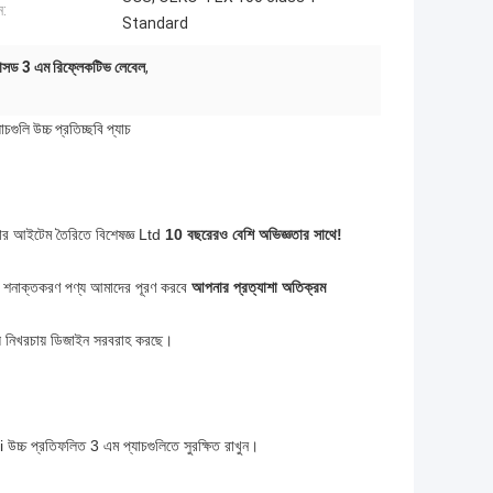
ন:
Standard
াসড 3 এম রিফ্লেকটিভ লেবেল
,
চগুলি উচ্চ প্রতিচ্ছবি প্যাচ
 উপহার আইটেম তৈরিতে বিশেষজ্ঞ Ltd
10 বছরেরও বেশি অভিজ্ঞতার সাথে!
যান্ড শনাক্তকরণ পণ্য আমাদের পূরণ করবে
আপনার প্রত্যাশা অতিক্রম
্য নিখরচায় ডিজাইন সরবরাহ করছে।
 উচ্চ প্রতিফলিত 3 এম প্যাচগুলিতে সুরক্ষিত রাখুন।