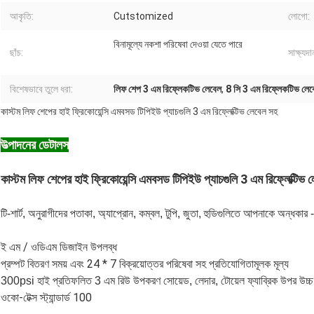
আকৃতি:
Cutstomized
লোগো:
বিনামূল্যে নকশা পরিষেবা দেওয়া যেতে পারে
ছাঁচ:
সাক্ষ্যদা
বিশেষভাবে তুলে ধরা:
লিফ শেপ 3 এম রিফ্লেকটিভ লেবেল
,
8 সি 3 এম রিফ্লেকটিভ লেব
কাস্টম লিফ শেপের হাই ফ্রিকোয়েন্সি এমবসড টিপিইউ প্যাচগুলি 3 এম রিফ্লেক্টিভ লেবেল সহ
উত্পাদনের ডেটালস
কাস্টম লিফ শেপের হাই ফ্রিকোয়েন্সি এমবসড টিপিইউ প্যাচগুলি 3 এম রিফ্লেক্টিভ 
টি-শার্ট, অনুরাগীদের পতাকা, অ্যাপ্রোন, কম্বল, টুপি, জুতা, হুডিগুলিতে আপনাকে অন্ধকা
ই এম / ওডিএম ডিজাইন উপলব্ধ
প্রম্পট বিতরণ সময় এবং 24 * 7 বিক্রয়োত্তর পরিষেবা সহ প্রতিযোগিতামূলক মূল্য
300psi হাই প্রতিফলিত 3 এম রিউ উপকরণ সোয়েড, লেদার, টোয়েল ফ্যাব্রিক উপর উচ্চ স
ওকো-টেক্স স্ট্যান্ডার্ড 100