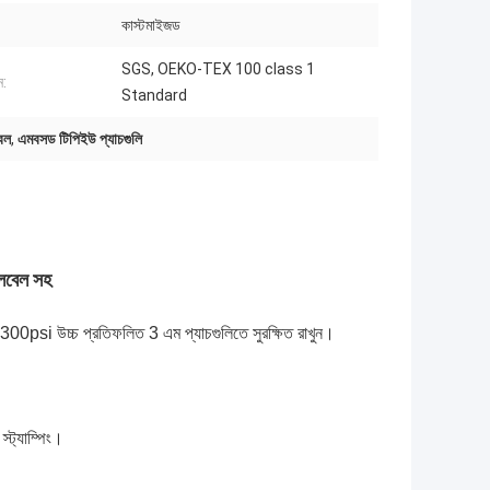
কাস্টমাইজড
SGS, OEKO-TEX 100 class 1
ন:
Standard
েল
,
এমবসড টিপিইউ প্যাচগুলি
লেবেল সহ
র -300psi উচ্চ প্রতিফলিত 3 এম প্যাচগুলিতে সুরক্ষিত রাখুন।
্ট্যাম্পিং।