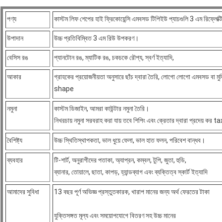
পণ্য
কাস্টম লিফ শেপের হাই ফ্রিকোয়েন্সি এমবসড টিপিইউ প্যাচগুলি 3 এম রিফ্লেক্
উপাদান
উচ্চ প্রতিবিম্বিত 3 এম রিউ উপকরণ।
বেসিস রঙ
প্যানটোন রঙ, ম্যাটিক রঙ, চকচকে রৌপ্য, স্বর্ণ ইত্যাদি,
আকার
গ্রাহকের প্রয়োজনীয়তা অনুসারে ছাঁচ দ্বারা তৈরি, লোগো লোগো এমবসড বা 
shape
নমুনা
কাস্টম ডিজাইন, আমরা কাউন্টার নমুনা তৈরি।
নিখরচায় নমুনা সরবরাহ করা যায় তবে শিপিং এবং ক্রেতার দ্বারা প্রদেয় কর 
বৈশিষ্ট্য
উচ্চ স্থিতিস্থাপকতা, ভাল ধুয়ে ফেলা, ভাল হাত ফলন, পরিবেশ বান্ধব।
ব্যবহার
টি-শার্ট, অনুরাগীদের পতাকা, অ্যাপ্রন, কম্বল, টুপি, জুতা, হুডি,
ব্যানার, তোয়ালে, ছাতা, কাপড়, হ্যান্ডব্যাগ এবং ব্যক্তিত্ব স্কার্ট ইত্যাদি
আমাদের সুবিধা
13 বছর পূর্ণ অভিজ্ঞ প্রস্তুতকারক, খারাপ মানের জন্য অর্থ ফেরতের টাকা
যুক্তিসঙ্গত মূল্য এবং সময়োপযোগে বিতরণ সহ উচ্চ মানের