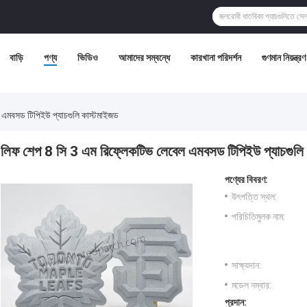
বাড়ি
পণ্য
ভিডিও
আমাদের সম্বন্ধে
কারখানা পরিদর্শন
গুণমান নিয়ন্ত্রণ
 এমবসড টিপিইউ প্যাচগুলি কাস্টমাইজড
লিফ শেপ 8 সি 3 এম রিফ্লেকটিভ লেবেল এমবসড টিপিইউ প্যাচগুলি
পণ্যের বিবরণ:
উৎপত্তি স্থল:
পরিচিতিমুলক নাম:
সাক্ষ্যদান:
মডেল নম্বার:
প্রদান: