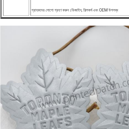
গ্রাহকদের লোগো গ্রহণ করুন।ডিজাইন, শিল্পকর্ম এবং OEM উপলব্ধ