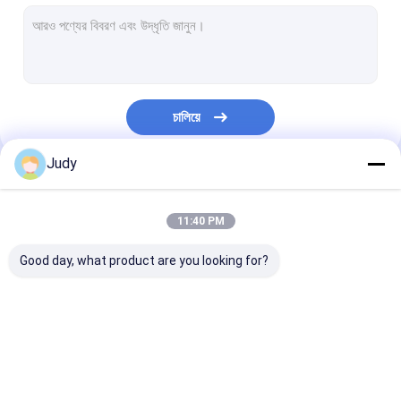
ইলাস্টিক ড্রাস্ট্রিং কর্ড
3 এম প্রতিফলিত লেবেল
টিপিইউ পোশাক লেবেল
চালিয়ে
কাস্টম পোশাক প্যাচ
Judy
গার্মেন্টস প্যাচ
আমাদের বিভাগসমূহ
সিলিকন রাবার লেবেল
11:40 PM
প্লাস্টিকের জিপার টানা
Good day, what product are you looking for?
চামড়া জিন প্যাচগুলি
কাস্টম পোশাক ঝুলন্ত ট্যাগ
স্ক্রিন মুদ্রিত প্যাচগুলি
এমবসড প্যাচগুলি
তাপ স্থানান্তর পোশা
অ্যান্টি স্লিপ ইলাস্টিক ব্যান্ড