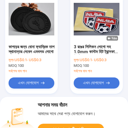
কাপড়ের জন্য বোনা ফ্যাব্রিক তাপ
3 রঙের সিলিকন লোগো সহ
স্থানান্তর লেবেল এমবসড লোগো
1.0mm কাস্টম হিট ট্রান্সফার
প্রিন্টিং লেবেল৷
মূল্য:
US$0.1- US$0.3
মূল্য:
US$0.1- US$0.3
MOQ:
100
MOQ:
100
সর্বশেষ দাম পান
সর্বশেষ দাম পান
এখন যোগাযোগ
এখন যোগাযোগ
আপনার সময় বাঁচান
আমাদের সাথে সেরা পণ্য যোগাযোগ করুন।