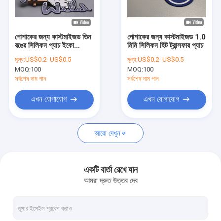
আমাদের সম্বন্ধে
কারখানা পরিদর্শন
পোশাকের জন্য কাস্টমাইজড তিন
পোশাকের জন্য কাস্টমাইজড 1.0
রঙের সিলিকন প্যাচ ইকো
মিমি সিলিকন হিট ট্রান্সফার প্যাচ
গুণমান নিয়ন্ত্রণ
ফ্রেন্ডলি উপাদান
মূল্য:
US$0.2- US$0.5
মূল্য:
US$0.2- US$0.5
MOQ:
100
MOQ:
100
আমাদের সাথে যোগাযোগ
সর্বশেষ দাম পান
সর্বশেষ দাম পান
খবর
এখন যোগাযোগ
এখন যোগাযোগ
মামলা
আরো দেখুন
স্ক্রিন মুদ্রিত প্যাচগুলি
একটি বার্তা রেখে যান
আমরা দ্রুত উত্তর দেব
এমবসড প্যাচগুলি
তাপ স্থানান্তর পোশাক লেবেল