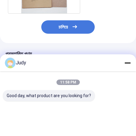
চালিয়ে
প্রস্তাবিত পণ্য
Judy
11:58 PM
Good day, what product are you looking for?
ওইকো স্টমপেড লেদার জিন
প্রিন্টেড সিলিকন লোগো জিন্স
এমবসড Recessed
প্যাচগুলি 3 ডি agগল
লেদার প্যাচ পোশাকের জন্য
জিন চামড়া প্যাচ গার্মেন
এম্বেসমেন্ট জিনস লেদার প্যাচ
কাস্টম
কাস্টম
ভালো দাম
ভালো দাম
ভালো দাম