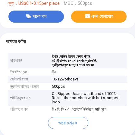
মূল্য：US$0.1-0.15per piece
MOQ：500pcs
ভালো দাম
এখন যোগাযোগ
পণ্যের বর্ণনা
,
রিপড লেভিস জিনস লেদার প্যাচ
হাইলাইট
,
হট স্ট্যাম্পড লোগো লেদার প্যাচগুলি
ব্যক্তিগতকৃত চামড়ার বোনা লেবেল
উৎপত্তি স্থল
চীন
ডেলিভারি সময়
10-12workdays
ন্যূনতম চাহিদার পরিমাণ
500pcs
On Ripped Jeans wastband of 100%
পরিচিতিমুলক নাম
Real lather patches with hot stomped
logo
পরিশোধের শর্ত
টি / টি, ডি / এ, ওয়েস্টার্ন ইউনিয়ন, মানিগ্রাম
আরো দেখুন