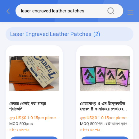
Laser Engraved Leather Patches
(2)
লেজার খোদাই করা চামড়া
ধোয়াযোগ্য 3 এম রিফ্লেকটিভ
প্যাচগুলি
লেবেল 8 কালারওয়ে লেজারের
লেদার প্যাচগুলি আটকেছে
মূল্য:
US$0.1-0.15per piece
মূল্য:
US$0.1-0.15per piece
MOQ:
500pcs
MOQ:
500 পিসি, ছোট আদেশ স্বাগত জানায়
সর্বশেষ দাম পান
সর্বশেষ দাম পান