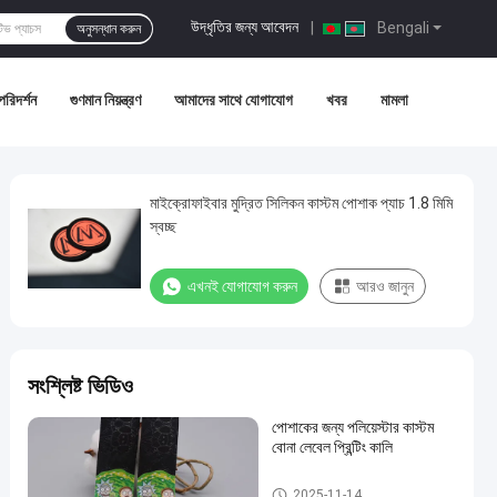
উদ্ধৃতির জন্য আবেদন
|
Bengali
অনুসন্ধান করুন
পরিদর্শন
গুণমান নিয়ন্ত্রণ
আমাদের সাথে যোগাযোগ
খবর
মামলা
মাইক্রোফাইবার মুদ্রিত সিলিকন কাস্টম পোশাক প্যাচ 1.8 মিমি
স্বচ্ছ
এখনই যোগাযোগ করুন
আরও জানুন
সংশ্লিষ্ট ভিডিও
পোশাকের জন্য পলিয়েস্টার কাস্টম
বোনা লেবেল প্রিন্টিং কালি
কাস্টম পোশাক প্যাচ
2025-11-14