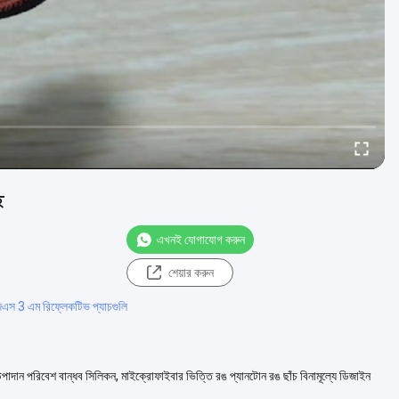
ছ
এখনই যোগাযোগ করুন
শেয়ার করুন
এস 3 এম রিফ্লেকটিভ প্যাচগুলি
শ উপাদান পরিবেশ বান্ধব সিলিকন, মাইক্রোফাইবার ভিত্তি রঙ প্যানটোন রঙ ছাঁচ বিনামূল্যে ডিজাইন