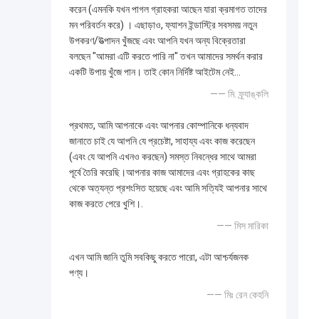
করেন (এমনকি যখন পাগল গ্রাহকরা আছেন যারা ক্রমাগত তাদের
মন পরিবর্তন করে) । এছাড়াও, ফ্যাশন ইন্ডাস্ট্রি সবসময় নতুন
উপকরণ/উত্পাদন খুঁজছে এবং আপনি যখন অন্য বিক্রেতারা
বলছেন "আমরা এটি করতে পারি না" তখন আমাদের সমর্থন করার
একটি উপায় খুঁজে পান। তাই কোন নির্দিষ্ট আইটেম নেই...
—— মি. ফ্র্যাঙ্কলি
প্রথমত, আমি আপনাকে এবং আপনার কোম্পানিকে ধন্যবাদ
জানাতে চাই যে আপনি যে প্রচেষ্টা, সাহায্য এবং কাজ করেছেন
(এবং যে আপনি এখনও করছেন) সমস্ত নিবন্ধের সাথে আমরা
পূর্বে তৈরি করেছি।আপনার কাজ আমাদের এবং গ্রাহকের কাছ
থেকে অত্যন্ত প্রশংসিত হয়েছে এবং আমি সত্যিই আপনার সাথে
কাজ করতে পেরে খুশি।.
—— মিস মারিকা
এখন আমি জানি তুমি সবকিছু করতে পারো, এটা আশ্চর্যজনক
পণ্য।
—— মিঃ রেন কেহনি