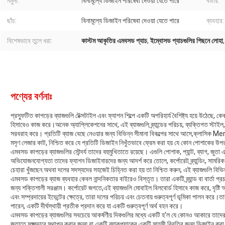
নমুনা:
বিনামূল্যে ডিজাইন পরিষেবা দেওয়া যেতে পারে
বর্ডার:
ছাঁচ:
বিনামূল্যে ডিজাইন পরিষেবা দেওয়া যেতে পারে
ব্যবহার:
বিশেষভাবে তুলে ধরা:
কাস্টম আকৃতির এমবসড প্যাচ
,
ইম্বোসড প্যাচগুলির পিছনে লোহা
পণ্যের বর্ণনাঃ
প্রস্ফুটিত কাপড়ের ব্যাজগুলি টেক্সটাইল এবং ফ্যাশন শিল্পে একটি অপরিহার্য বৈশিষ্ট্য হয়ে উঠেছে, 
হিসাবেও কাজ করে।অনেক অ্যাপ্লিকেশনের সাথে, এই ব্যাজগুলি ব্র্যান্ডের পরিচয়, ব্যক্তিগত স্টাইল,
সরবরাহ করে। প্রতিটি ব্যাজ বেছে নেওয়ার জন্য বিভিন্ন সীমানা বিকল্পের সাথে আসে,ক্লাসিক Me
মসৃণ লেজার কাট, নিশ্চিত করে যে প্রতিটি ডিজাইন নিখুঁতভাবে ফ্রেম করা হয় যে কোন পোশাকের উপর
এমবসড কাপড়ের ব্যাজগুলির সৌন্দর্য তাদের বহুমুখিতাতে রয়েছে। এগুলি পোশাক, প্যান্ট, ব্যাগ, জ
অভিযোজনযোগ্যতা তাদের ফ্যাশন ডিজাইনারদের জন্য আদর্শ করে তোলে, কর্পোরেট ব্র্যান্ডিং, সামরিক
চেহারা খুঁজছেন.অথবা দলের সদস্যদের সহজেই চিহ্নিত করা হয় তা নিশ্চিত করুন, এই ব্যাজগুলি বিভি
এমবসড কাপড়ের ব্যাজ ব্যবহার কেবল নান্দনিকতার বাইরেও বিস্তৃত। তারা একটি ব্র্যান্ড বা বার্
জন্য শক্তিশালী সরঞ্জাম। কর্পোরেট জগতে,এই ব্যাজগুলি মোবাইল বিলবোর্ড হিসাবে কাজ করে, দৃষ্টি আকর
এবং সম্প্রদায়ের ইভেন্টের ক্ষেত্রে, তারা দলের পরিচয় এবং চেতনায় গুরুত্বপূর্ণ ভূমিকা পালন কর
পারেন, একটি দীর্ঘস্থায়ী প্রতীক প্রদান করে যা একটি গুরুত্বপূর্ণ অর্থ বহন করে।
এমবসড কাপড়ের ব্যাজগুলির সবচেয়ে আকর্ষণীয় দিকগুলির মধ্যে একটি হ'ল যে কোনও আকারে তাদের 
জুতাতে সূক্ষ্মভাবে স্থাপন করার জন্য বা একটি ব্যাকপ্যাকের একটি সাহসী বিবৃতির জন্য ডিজাইন করা হয