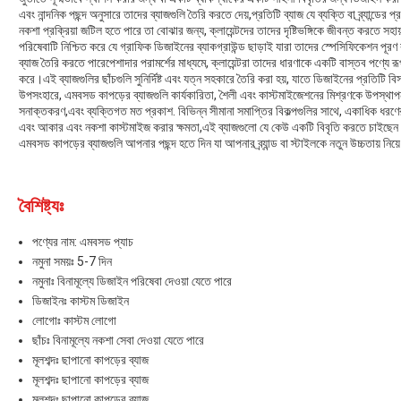
এবং নান্দনিক পছন্দ অনুসারে তাদের ব্যাজগুলি তৈরি করতে দেয়,প্রতিটি ব্যাজ যে ব্যক্তি বা ব্র্যান্ডে
নকশা প্রক্রিয়া জটিল হতে পারে তা বোঝার জন্য, ক্লায়েন্টদের তাদের দৃষ্টিভঙ্গিকে জীবন্ত করতে 
পরিষেবাটি নিশ্চিত করে যে গ্রাফিক ডিজাইনের ব্যাকগ্রাউন্ড ছাড়াই যারা তাদের স্পেসিফিকেশন 
ব্যাজ তৈরি করতে পারেপেশাদার পরামর্শের মাধ্যমে, ক্লায়েন্টরা তাদের ধারণাকে একটি বাস্তব পণ্যে রূপ
করে।এই ব্যাজগুলির ছাঁচগুলি সুনির্দিষ্ট এবং যত্ন সহকারে তৈরি করা হয়, যাতে ডিজাইনের প্রতিটি বিস্
উপসংহারে, এমবসড কাপড়ের ব্যাজগুলি কার্যকারিতা, শৈলী এবং কাস্টমাইজেশনের মিশ্রণকে উপস্থাপন কর
সনাক্তকরণ,এবং ব্যক্তিগত মত প্রকাশ. বিভিন্ন সীমানা সমাপ্তির বিকল্পগুলির সাথে, একাধিক ধরণে
এবং আকার এবং নকশা কাস্টমাইজ করার ক্ষমতা,এই ব্যাজগুলো যে কেউ একটি বিবৃতি করতে চাইছেন জন্য 
এমবসড কাপড়ের ব্যাজগুলি আপনার পছন্দ হতে দিন যা আপনার ব্র্যান্ড বা স্টাইলকে নতুন উচ্চতায় নিয়
বৈশিষ্ট্যঃ
পণ্যের নাম: এমবসড প্যাচ
নমুনা সময়ঃ 5-7 দিন
নমুনাঃ বিনামূল্যে ডিজাইন পরিষেবা দেওয়া যেতে পারে
ডিজাইনঃ কাস্টম ডিজাইন
লোগোঃ কাস্টম লোগো
ছাঁচঃ বিনামূল্যে নকশা সেবা দেওয়া যেতে পারে
মূলশব্দঃ ছাপানো কাপড়ের ব্যাজ
মূলশব্দঃ ছাপানো কাপড়ের ব্যাজ
মূলশব্দঃ ছাপানো কাপড়ের ব্যাজ