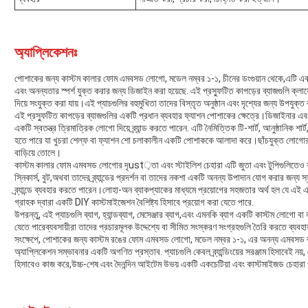
অ্যাপ্লিকেশনঃ
পোশাকের জন্য কাস্টম কালার ফোম এমবসড লোগো, মডেল নম্বর ১-১, চীনের ডংগুয়ান থেকে,এটি একট
এবং অনন্যতার স্পর্শ যুক্ত করার জন্য ডিজাইন করা হয়েছে. এই প্রস্ফুটিত কাপড়ের ব্যাজগুলি ক্ল
দিয়ে সংযুক্ত করা যায়।এই প্যাচগুলির বহুমুখিতা তাদের বিস্তৃত অনুষ্ঠান এবং দৃশ্যের জন্য উপযুক্
এই প্রস্ফুটিত কাপড়ের ব্যাজগুলির একটি প্রধান ব্যবহার ফ্যাশন পোশাকের ক্ষেত্রে।ডিজাইনার এব
একটি স্বতন্ত্র ত্রিমাত্রিক লোগো দিয়ে ব্র্যান্ড করতে পারেন. এটি নৈমিত্তিক টি-শার্ট, আনুষ্ঠানিক 
হতে পারে যা খুচরা শেল্ফ বা ফ্যাশন শো চলাকালীন একটি পোশাককে আলাদা করে।ছাঁচযুক্ত লোগোর 
বাড়িয়ে তোলে।
কাস্টম কালার ফোম এমবসড লোগোর দৃust়তা এবং স্টাইলিশ চেহারা এটি জুতা এবং টুপিগুলিতেও ব্
স্নিকার্স, বুট,অথবা তাদের ব্র্যান্ডের প্রদর্শন বা তাদের নকশা একটি অনন্য উপাদান যোগ করার জন্য স্য
ব্র্যান্ডে ব্যবহার করতে পারেন।লোহা-অন ব্যাকপ্যাকের মাধ্যমে প্রয়োগের সহজতার অর্থ হল যে এই 
গ্রাহক দ্বারা একটি DIY কাস্টমাইজেশন বৈশিষ্ট্য হিসাবে প্রয়োগ করা যেতে পারে.
উপরন্তু, এই প্যাচগুলি ব্যাগ, হ্যান্ডব্যাগ, মেসেঞ্জার ব্যাগ,এবং এমনকি ব্যাগ একটি কাস্টম লোগো বা 
যেতে পারেব্যবসায়ীরা তাদের প্রচারমূলক উদ্দেশ্যে বা সীমিত সংস্করণ সংগ্রহগুলি তৈরি করতে ব্যবহার 
সংক্ষেপে, পোশাকের জন্য কাস্টম রঙের ফোম এমবসড লোগো, মডেল নম্বর ১-১, এর অনন্য এমবসড কাপড়ে
অ্যাপ্লিকেশন সম্ভাবনার একটি অগণিত প্রস্তাব. প্যাচগুলি কেবল ব্র্যান্ডিংয়ের সরঞ্জাম হিসাবেই নয়,
হিসাবেও কাজ করে,উচ্চ-শেষ এবং দৈনন্দিন আইটেম উভয় একটি একচেটিয়া এবং কাস্টমাইজড চেহারা 