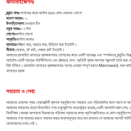
কাস্টমাইজেশনঃ
ব্র্যান্ড নামঃ
পোশাকের জন্য কাস্টম রঙের ফোম এমবসড লোগো
মডেল নম্বরঃ
১-১
উৎপত্তিস্থল:
ডংগুয়ান চীন
নমুনা সময়ঃ
৫-৭ দিন
লোগোঃ
কাস্টম লোগো
আকৃতিঃ
কাস্টম আকার
ব্যবহারঃ
সজ্জিত করা, প্রচার করা, চিহ্নিত করা ইত্যাদি।
সীমানা:
মেরোড, হট কাট, লেজার কাট ইত্যাদি।
আমাদের
প্রসারিত কাপড়ের ব্যাজ
আপনার পোশাকের জন্য একটি স্বতন্ত্র এবং স্পর্শকাতর ব্র্যান্ডিং বিক
আইটেম একটি স্তরের পরিশীলিততা এবং টেক্সচার যোগ. প্রতিটি ব্যাজ আপনার পছন্দসই তৈরি করা য
ফিট নিশ্চিত।
প্রসারিত কাপড়ের ব্যাজ
আপনার অনন্য চেহারা সম্পূর্ণ করতে Merrowed, গরম কাটা, 
কাপড়ের ব্যাজ
.
সহায়তা ও সেবা:
আমাদের এমবসড প্যাচ প্রোডাক্টটি ব্যাপক প্রযুক্তিগত সহায়তা এবং পরিষেবাদির সাথে আসে যা আপনা
আমাদের সহায়তার মধ্যে বিস্তারিত পণ্য ডকুমেন্টেশন অন্তর্ভুক্ত রয়েছে,একটি অনলাইন জ্ঞান বেস, এ
নির্দেশিকা।আমরা আপনাকে উচ্চমানের পরিষেবা প্রদানের জন্য প্রতিশ্রুতিবদ্ধ যে কোন প্রযুক্তিগত
আমাদের পণ্য ব্যবহার করতে সাহায্য করার জন্যঅনুগ্রহ করে মনে রাখবেন যে আমাদের সাপোর্ট সার্ভি
যোগাযোগের তথ্য নেই।