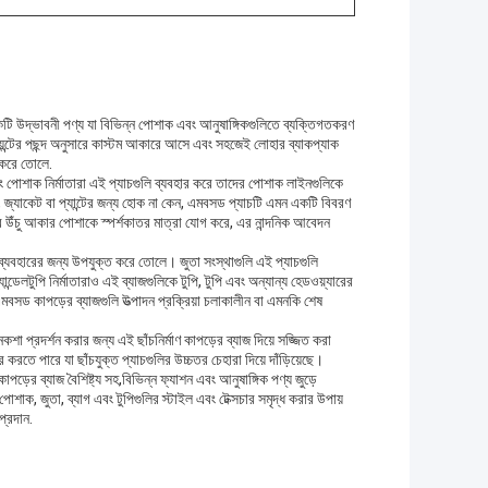
ি উদ্ভাবনী পণ্য যা বিভিন্ন পোশাক এবং আনুষাঙ্গিকগুলিতে ব্যক্তিগতকরণ
ায়েন্টের পছন্দ অনুসারে কাস্টম আকারে আসে এবং সহজেই লোহার ব্যাকপ্যাক
ত করে তোলে.
ং পোশাক নির্মাতারা এই প্যাচগুলি ব্যবহার করে তাদের পোশাক লাইনগুলিকে
শার্ট, জ্যাকেট বা প্যান্টের জন্য হোক না কেন, এমবসড প্যাচটি এমন একটি বিবরণ
উঁচু আকার পোশাকে স্পর্শকাতর মাত্রা যোগ করে, এর নান্দনিক আবেদন
যবহারের জন্য উপযুক্ত করে তোলে। জুতা সংস্থাগুলি এই প্যাচগুলি
ান্ডেলটুপি নির্মাতারাও এই ব্যাজগুলিকে টুপি, টুপি এবং অন্যান্য হেডওয়্যারের
এমবসড কাপড়ের ব্যাজগুলি উত্পাদন প্রক্রিয়া চলাকালীন বা এমনকি শেষ
নকশা প্রদর্শন করার জন্য এই ছাঁচনির্মাণ কাপড়ের ব্যাজ দিয়ে সজ্জিত করা
করতে পারে যা ছাঁচযুক্ত প্যাচগুলির উচ্চতর চেহারা দিয়ে দাঁড়িয়েছে।
র ব্যাজ বৈশিষ্ট্য সহ,বিভিন্ন ফ্যাশন এবং আনুষাঙ্গিক পণ্য জুড়ে
 পোশাক, জুতা, ব্যাগ এবং টুপিগুলির স্টাইল এবং টেক্সচার সমৃদ্ধ করার উপায়
প্রদান.