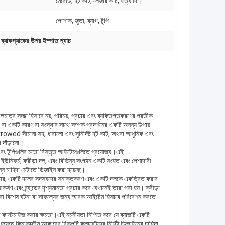
মেরোড, হট কাট, লেজার কাট, ইত্যাদি।
পোশাক, জুতা, ব্যাগ, টুপি
,
ব্যাকপ্যাকের উপর ইস্পাত প্যাচ
কেবলমাত্র সজ্জা হিসাবে নয়, পরিচয়, প্রচার এবং ব্যক্তিগতকরণের প্রতীক
 বা একটি কারণ বা সংস্থার সাথে সম্পর্ক প্রদর্শনের একটি অনন্য উপায়
rrowed সীমানা সহ, ধারালো এবং সুনির্দিষ্ট হট কাট, অথবা আধুনিক এবং
 দাঁড়ানো।
ুতা এবং টুপিগুলির মতো বিস্তৃত আইটেমগুলিতে প্রযোজ্য।এই
 ইউনিফর্ম, ক্রীড়া দল, এবং বিভিন্ন সংগঠন একটি সংহত এবং পেশাদারী
ন্ন চাহিদা মেটাতে ডিজাইন করা হয়েছে।
তা প্রচার, একটি দলের সদস্যদের সনাক্তকরণ এবং একটি দলকে একত্রিত করার
্ষণ এবং ব্র্যান্ডের দৃশ্যমানতা প্রচার করে যেখানেই তারা পরা হয়। ক্রীড়া
ে।তারা বিশেষ ঘটনা বা সাফল্যের জন্য স্মারক আইটেম হিসাবে পরিবেশন করতে
কাস্টমাইজ করার ক্ষমতা।এই নমনীয়তা নিশ্চিত করে যে ব্যাজটি একটি
়েছে কিনাকাস্টম আকারের বিকল্পটি ক্লায়েন্টদের নির্দিষ্ট ডিজাইনের চাহিদা