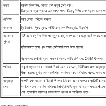
নমুনা
কাস্টম ডিজাইন, আমরা পাল্টা নমুনা তৈরি করি।
বিনামূল্যে নমুনা প্রদান করা যেতে পারে, কিন্তু শিপিং এবং ক্রেতা দ্বারা প্র
বৈশিষ্ট্য
ভাল ধোয়া, পরিবেশ বান্ধব
ব্যবহার
ট্রাউজার্স, স্কিওয়্যার, আউটডোর স্পোর্টসওয়্যার, ইত্যাদি
আমাদের
13 বছরের পূর্ণ অভিজ্ঞ প্রস্তুতকারক, খারাপ মানের জন্য অর্থ ফেরত দেওয
সুবিধা
যুক্তিসঙ্গত মূল্য এবং সময় ডেলিভারি সঙ্গে উচ্চ মানের
গ্রাহকদের লোগো গ্রহণ করুন।নকশা, আর্টওয়ার্ক এবং OEM উপলব্ধ
পাঠানো
বায়ু বা সমুদ্র দ্বারা।আমরা ডিএইচএল, ফেডেক্স, ইউপিএস এবং অন্যান্য 
উচ্চ-স্তরের চুক্তিবদ্ধ অংশীদার।আপনার হাতে পৌঁছাতে দ্রুত, দক্ষতা
অন্যান্য
আপনি যখন আমাদের ভিআইপি হয়ে উঠবেন, আমরা আপনার প্রতিটি চালানের
সেবা
অবাধে পাঠাব।আপনি আমাদের ডিস্ট্রিবিউটর মূল্য উপভোগ করতে পারেন
এবং ইত্যাদির ব্যবস্থা করার জন্য প্রথম অগ্রাধিকার পাবে।