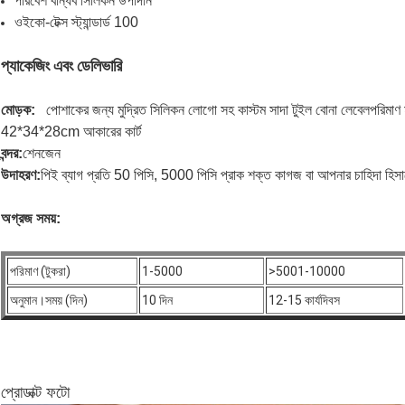
পরিবেশ বান্ধব সিলিকন উপাদান
ওইকো-টেক্স স্ট্যান্ডার্ড 100
প্যাকেজিং এবং ডেলিভারি
মোড়ক:
পোশাকের জন্য মুদ্রিত সিলিকন লোগো সহ কাস্টম সাদা টুইল বোনা লেবেল
পরিমাণ
42*34*28cm আকারের কার্ট
বন্দর:
শেনজেন
উদাহরণ:
পিই ব্যাগ প্রতি 50 পিসি, 5000 পিসি প্রাক শক্ত কাগজ বা আপনার চাহিদা হিস
অগ্রজ সময়:
পরিমাণ (টুকরা)
1-5000
>5001-10000
অনুমান।সময় (দিন)
10 দিন
12-15 কার্যদিবস
প্রোডাক্ট ফটো