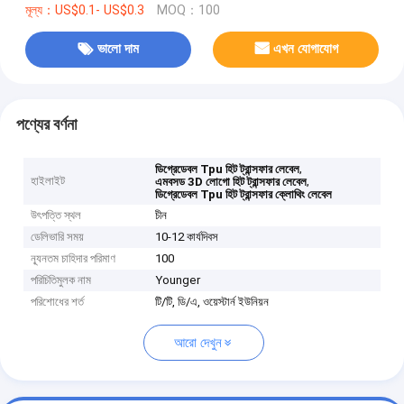
মূল্য：US$0.1- US$0.3
MOQ：100
ভালো দাম
এখন যোগাযোগ
পণ্যের বর্ণনা
,
ডিগ্রেডেবল Tpu হিট ট্রান্সফার লেবেল
হাইলাইট
,
এমবসড 3D লোগো হিট ট্রান্সফার লেবেল
ডিগ্রেডেবল Tpu হিট ট্রান্সফার ক্লোথিং লেবেল
উৎপত্তি স্থল
চীন
ডেলিভারি সময়
10-12 কার্যদিবস
ন্যূনতম চাহিদার পরিমাণ
100
পরিচিতিমুলক নাম
Younger
পরিশোধের শর্ত
টি/টি, ডি/এ, ওয়েস্টার্ন ইউনিয়ন
আরো দেখুন