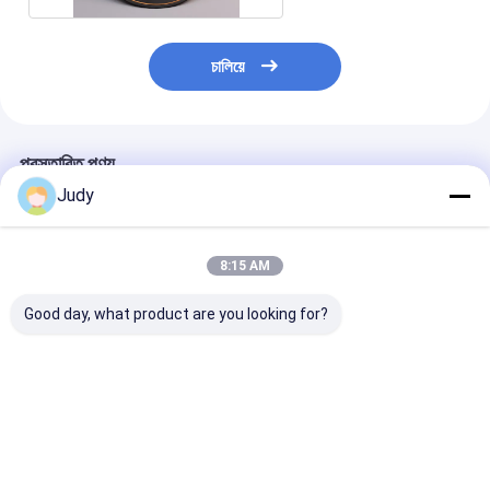
চালিয়ে
প্রস্তাবিত পণ্য
Judy
8:15 AM
Good day, what product are you looking for?
টুইল বোনা ফ্যাব্রিক তাপ
প্রিন্টিং রিফ্লেক্টিভ লোগো সিলিকন
গার্মেন্টসের জন্য কাস্টম
স্থানান্তর লেবেল মুদ্রিত সিলিকন
হিট ট্রান্সফার লেবেল পোশাকের
ডিগ্রেডেবল TPU এ
লোগো সঙ্গে কাস্টমাইজড
জন্য কাস্টম
লোগো হিট ট্রান্সফার ল
ভালো দাম
ভালো দাম
ভালো দাম