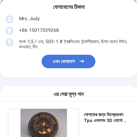
যোগাযোগের ঠিকানা
Mrs. Judy
+86 15017039268
ব্লক 1,5 / এফ, 503-1 # ইয়াক্সিংফেং ইন্ডাস্ট্রিয়াল, চিগান হুমেন টাউন,
ডংগুয়ান, চীন
এখন যোগাযোগ
এর সেরা মূল্য পান
পোশাকের জন্য ডিগ্রেডেবল
Tpu এমবসড 3D লোগো হিট
ট্রান্সফার লেবেল