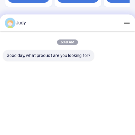
বাড়ি
আমাদের
আমাদের সাথে যোগাযোগ
Desktop
Judy
Site
সম্পর্কে
করুন
সাইট ম্যাপ
গোপনীয়তা নীতি
গুণ
স্ক্রিন মুদ্রিত প্যাচগুলি
চীন কারখানা.Copyright © 2026 Younger Garment
6:40 AM
Accessories Co.,Ltd. All Rights Reserved.
Good day, what product are you looking for?
বাড়ি
পণ্য
ভিডিও