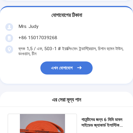
যোগাযোগের ঠিকানা
Mrs. Judy
+86 15017039268
ব্লক 1,5 / এফ, 503-1 # ইয়াক্সিংফেং ইন্ডাস্ট্রিয়াল, চিগান হুমেন টাউন,
ডংগুয়ান, চীন
এখন যোগাযোগ
এর সেরা মূল্য পান
গার্মেন্টসের জন্য 6 মিমি ডাবল
সাইডেড জ্যাকার্ড ইলাস্টিক
টেপ কাস্টম লোগো