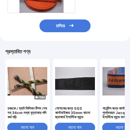
চালিয়ে
প্রস্তাবিত পণ্য
চকচকে / ম্যাট সিলিকন টিপস শেষ
পোশাকের জন্য SGS
গার্মেন্টস জন্য কাস্
সহ 36cm লম্বা বৃত্তাকার পলি
কাস্টমাইজড 35mm কালো
পুনর্ব্যবহৃত Jacqu
কর্ড দড়ি
জ্যাকার্ড ইলাস্টিক ব্যান্ড
ইলাস্টিক ব্যান্ড ডাবল পার
ভালো দাম
ভালো দাম
ভালো দাম