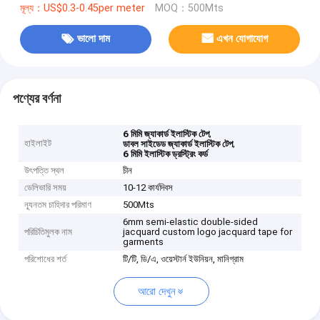
মূল্য：US$0.3-0.45per meter
MOQ：500Mts
ভালো দাম
এখন যোগাযোগ
পণ্যের বর্ণনা
,
6 মিমি জ্যাকার্ড ইলাস্টিক টেপ
হাইলাইট
,
ডাবল সাইডেড জ্যাকার্ড ইলাস্টিক টেপ
6 মিমি ইলাস্টিক ড্রস্ট্রিং কর্ড
উৎপত্তি স্থল
চীন
ডেলিভারি সময়
10-12 কার্যদিবস
ন্যূনতম চাহিদার পরিমাণ
500Mts
6mm semi-elastic double-sided
পরিচিতিমুলক নাম
jacquard custom logo jacquard tape for
garments
পরিশোধের শর্ত
টি/টি, ডি/এ, ওয়েস্টার্ন ইউনিয়ন, মানিগ্রাম
আরো দেখুন