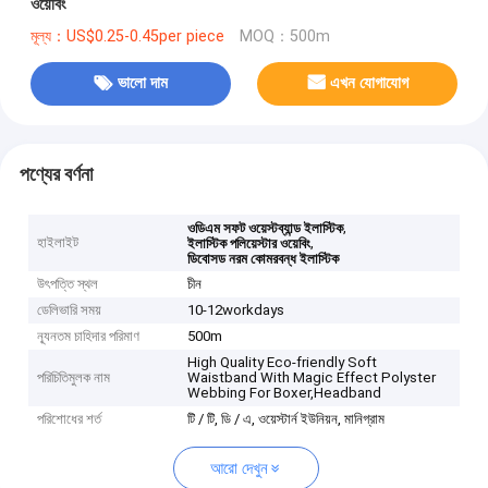
ওয়েবিং
মূল্য：US$0.25-0.45per piece
MOQ：500m
ভালো দাম
এখন যোগাযোগ
পণ্যের বর্ণনা
,
ওডিএম সফট ওয়েস্টব্যান্ড ইলাস্টিক
হাইলাইট
,
ইলাস্টিক পলিয়েস্টার ওয়েবিং
ডিবোসড নরম কোমরবন্ধ ইলাস্টিক
উৎপত্তি স্থল
চীন
ডেলিভারি সময়
10-12workdays
ন্যূনতম চাহিদার পরিমাণ
500m
High Quality Eco-friendly Soft
পরিচিতিমুলক নাম
Waistband With Magic Effect Polyster
Webbing For Boxer,Headband
পরিশোধের শর্ত
টি / টি, ডি / এ, ওয়েস্টার্ন ইউনিয়ন, মানিগ্রাম
আরো দেখুন