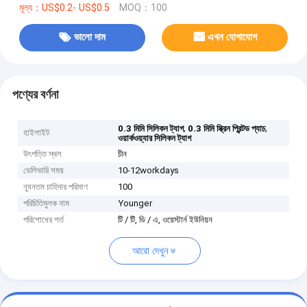
মূল্য：US$0.2- US$0.5
MOQ：100
ভালো দাম
এখন যোগাযোগ
পণ্যের বর্ণনা
,
,
0.3 মিমি সিলিকন ট্যাগ
0.3 মিমি স্ক্রিন প্রিন্টড প্যাচ
হাইলাইট
ওয়ার্কওয়্যার সিলিকন ট্যাগ
উৎপত্তি স্থল
চীন
ডেলিভারি সময়
10-12workdays
ন্যূনতম চাহিদার পরিমাণ
100
পরিচিতিমুলক নাম
Younger
পরিশোধের শর্ত
টি / টি, ডি / এ, ওয়েস্টার্ন ইউনিয়ন
আরো দেখুন