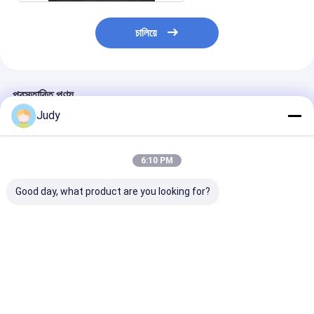
চালিয়ে
প্রস্তাবিত পণ্য
Judy
6:10 PM
Good day, what product are you looking for?
পোশাকের জন্য কাস্টম কটন
ব্ল্যাক পলিয়েস্টার টেপটিতে 0.4
কাস্টম টি শার্ট ট্যাগ এব
প্রিন্টিং ইঙ্ক লোগো স্ক্রিন প্রিন্টিং
মিমি সিলিকন রাবার লেবেল ফ্ল্যাগ
পোশাকের জন্য ওডিএ
লেবেল
করুন
সিলিকন লেবেল
ভালো দাম
ভালো দাম
ভালো দাম