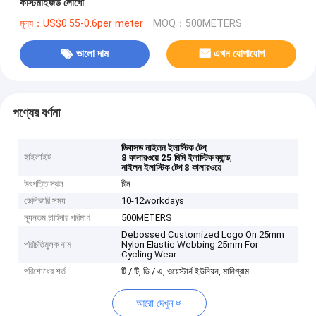
কাস্টমাইজড লোগো
মূল্য：US$0.55-0.6per meter
MOQ：500METERS
ভালো দাম
এখন যোগাযোগ
পণ্যের বর্ণনা
,
ডিবাসড নাইলন ইলাস্টিক টেপ
হাইলাইট
,
8 কালারওয়ে 25 মিমি ইলাস্টিক ব্যান্ড
নাইলন ইলাস্টিক টেপ 8 কালারওয়ে
উৎপত্তি স্থল
চীন
ডেলিভারি সময়
10-12workdays
ন্যূনতম চাহিদার পরিমাণ
500METERS
Debossed Customized Logo On 25mm
পরিচিতিমুলক নাম
Nylon Elastic Webbing 25mm For
Cycling Wear
পরিশোধের শর্ত
টি / টি, ডি / এ, ওয়েস্টার্ন ইউনিয়ন, মানিগ্রাম
আরো দেখুন